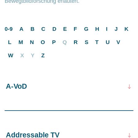
Bewegtbildforschung erläutert.
0-9
A
B
C
D
E
F
G
H
I
J
K
L
M
N
O
P
Q
R
S
T
U
V
W
X
Y
Z
A-VoD
Addressable TV