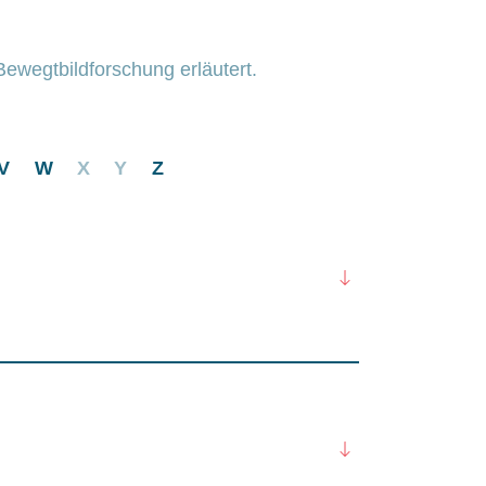
ewegtbildforschung erläutert.
V
W
X
Y
Z