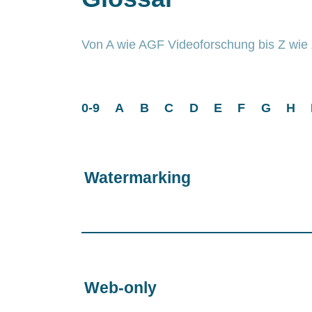
Von A wie AGF Videoforschung bis Z wie Z
0-9
A
B
C
D
E
F
G
H
Watermarking
Web-only