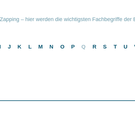
apping – hier werden die wichtigsten Fachbegriffe der B
I
J
K
L
M
N
O
P
Q
R
S
T
U