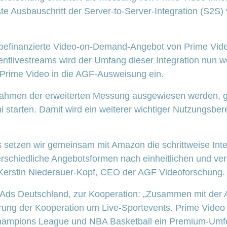
ste Ausbauschritt der Server-to-Server-Integration (S2S
erbefinanzierte Video-on-Demand-Angebot von Prime V
tlivestreams wird der Umfang dieser Integration nun we
 Prime Video in die AGF-Ausweisung ein.
 Rahmen der erweiterten Messung ausgewiesen werden, 
starten. Damit wird ein weiterer wichtiger Nutzungsber
s setzen wir gemeinsam mit Amazon die schrittweise Int
terschiedliche Angebotsformen nach einheitlichen und ve
 Kerstin Niederauer-Kopf, CEO der AGF Videoforschung.
n Ads Deutschland, zur Kooperation: „Zusammen mit der
terung der Kooperation um Live-Sportevents. Prime Video 
ampions League und NBA Basketball ein Premium-Umfe